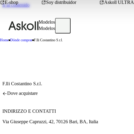
E-shop
Soy distribuidor
Askoll ULTRA
Ir al contenido
Modelos
Modelos
Home
Dónde comprar
F.lli Costantino S.r.l.
F.lli Costantino S.r.l.
Dove acquistare
INDIRIZZO E CONTATTI
Via Giuseppe Capruzzi, 42, 70126 Bari, BA, Italia