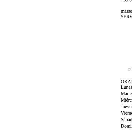
masse
SERV
ORA
Lune
Marte
Miérc
Jueve
Viern
Sába
Domi