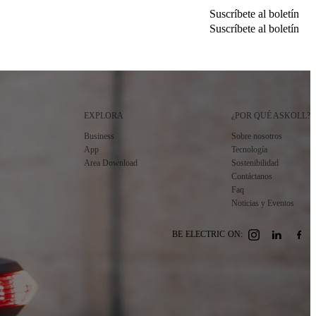
Suscríbete al boletín
Suscríbete al boletín
Suscríbete al boletín
Suscríbete al boletín
EXPLORA
¿POR QUÉ ASKOLL?
Business
Sobre nosotros
App
Tecnología
Area Download
Sostenibilidad
Contáctanos
Faq
Noticias y Eventos
BE ELECTRIC ON: