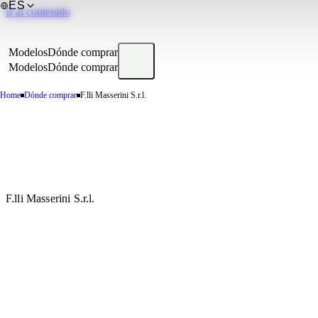
ES
Ir al contenido
Modelos
Dónde comprar
Modelos
Dónde comprar
Home
Dónde comprar
F.lli Masserini S.r.l.
F.lli Masserini S.r.l.