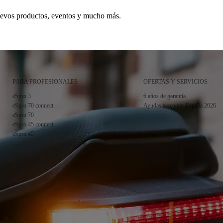
uevos productos, eventos y mucho más.
PARA PROFESIONALES
OFERTAS Y SERVICIOS
idad
.
eSpro 3
6 años de garantía
eSpro 70 connect
Ayudas e-scooter España 2026
eSpro 70
eSpro 45 connect
eSpro 45