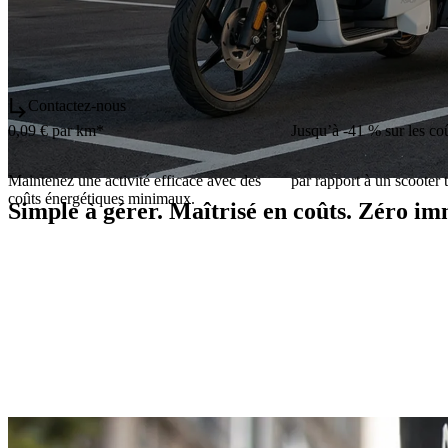
Contactez-nous
0,09 € par km*
Jusqu’à -41 % sur les co
Maintenez une activité efficace avec des
par rapport à un scooter
coûts énergétiques minimaux.
Simple à gérer. Maîtrisé en coûts. Zéro im
Le vrai coût
Optimi