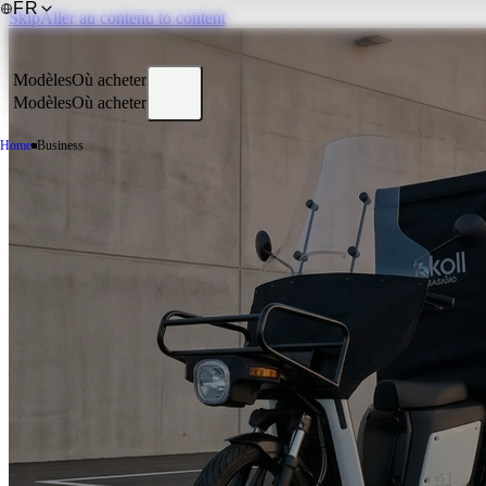
FR
SkipAller au contenu to content
Modèles
Où acheter
Modèles
Où acheter
Home
Business