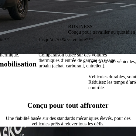
BUSINESS
Conçu pour travailler au quotidien
ûts**
Jusqu’à -70 % vs voiture***
 thermique.
Comparaison basée sur des voitures
thermiques d’entrée de gamme en usage
De 1 à 20 000 véhicules, A
mobilisation
urbain (achat, carburant, entretien).
Véhicules durables, solut
Réduisez les temps d’arrê
contrôle.
, ce n’est pas le véhicule. C’est tout ce qu’i
Conçu pour tout affronter
sez votre coût total de possession (TCO) en réduisant drastiquement le
Une fiabilité basée sur des standards mécaniques élevés, pour des
véhicules prêts à relever tous les défis.
d’arrêt et les coûts de gestion.