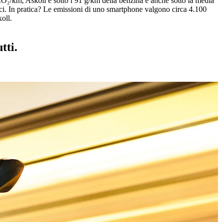
₂/km, Askoll è sotto i 91 g/km della benzina e anche sotto la media
rici. In pratica? Le emissioni di uno smartphone valgono circa 4.100
oll.
tti.