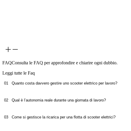
FAQ
Consulta le FAQ per approfondire e chiarire ogni dubbio.
Leggi tutte le Faq
01
Quanto costa davvero gestire uno scooter elettrico per lavoro?
02
Qual è l’autonomia reale durante una giornata di lavoro?
Uno scooter elettrico ha costi operativi più bassi rispetto 
Nel lavoro quotidiano (delivery, sicurezza, servizi urbani), i pr
03
Come si gestisce la ricarica per una flotta di scooter elettrici?
L’autonomia reale dipende dall’utilizzo, ma è generalmente
– costo dell’energia inferiore rispetto al carburante;
Nel lavoro quotidiano, l’autonomia varia in base a numero di fer
– minore manutenzione (niente olio, filtri, cinghie);