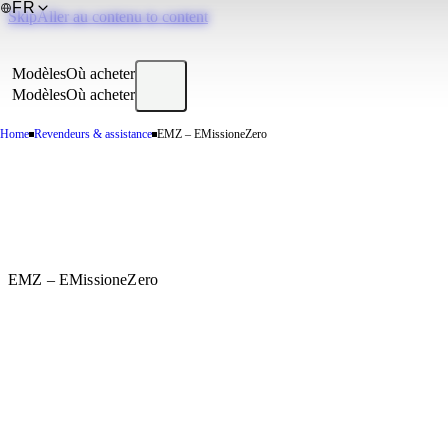
FR
SkipAller au contenu to content
Modèles
Où acheter
Modèles
Où acheter
Home
Revendeurs & assistance
EMZ – EMissioneZero
EMZ – EMissioneZero