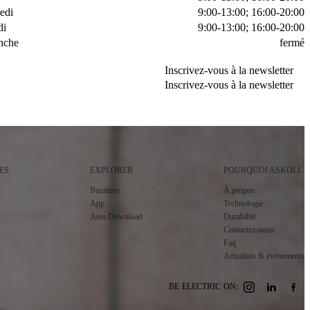
edi
9:00-13:00; 16:00-20:00
di
9:00-13:00; 16:00-20:00
nche
fermé
Inscrivez-vous à la newsletter
Inscrivez-vous à la newsletter
Inscrivez-vous à la newsletter
Inscrivez-vous à la newsletter
ES
EXPLORER
POURQUOI ASKOLL
Business
À propos
App
Technologie
Area Download
Durabilité
Contactez-nous
Faq
Actualités & événements
BE ELECTRIC ON: