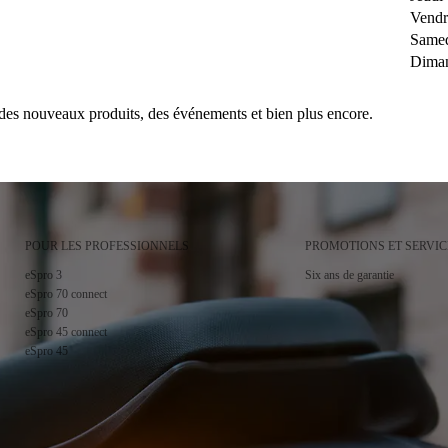
Vendr
Same
Dima
des nouveaux produits, des événements et bien plus encore.
POUR LES PROFESSIONNELS
PROMOTIONS ET SERVIC
 de confidentialité
.
eSpro 3
Six ans de garantie
eSpro 70 connect
eSpro 70
eSpro 45 connect
eSpro 45