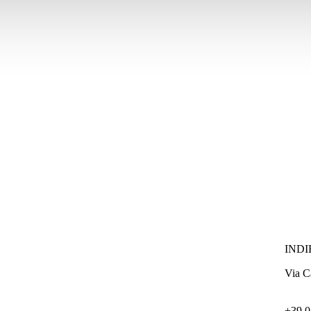
INDI
Via C
+39 0