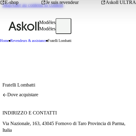
E-shop
Je suis revendeur
Askoll ULTRA
SkipAller au contenu to content
Modèles
Modèles
Home
Revendeurs & assistance
Fratelli Lombatti
Fratelli Lombatti
Dove acquistare
INDIRIZZO E CONTATTI
Via Nazionale, 163, 43045 Fornovo di Taro Provincia di Parma,
Italia