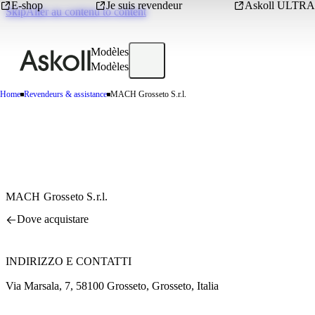
E-shop
Je suis revendeur
Askoll ULTRA
SkipAller au contenu to content
Modèles
Modèles
Home
Revendeurs & assistance
MACH Grosseto S.r.l.
MACH Grosseto S.r.l.
Dove acquistare
INDIRIZZO E CONTATTI
Via Marsala, 7, 58100 Grosseto, Grosseto, Italia