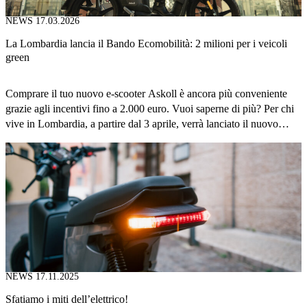
NEWS
17.03.2026
La Lombardia lancia il Bando Ecomobilità: 2 milioni per i veicoli
green
Comprare il tuo nuovo e-scooter Askoll è ancora più conveniente
grazie agli incentivi fino a 2.000 euro. Vuoi saperne di più? Per chi
vive in Lombardia, a partire dal 3 aprile, verrà lanciato il nuovo
bando ”Rinnova Autovetture 2025” per incentivare la sostituzione
dei veicoli inquinanti con modelli elettrici e a basse emissioni. Sono
previste tre linee di incentivazione: una […]
NEWS
17.11.2025
Sfatiamo i miti dell’elettrico!