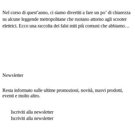
Nel corso di quest’anno, ci siamo divertiti a fare un po’ di chiarezza
su alcune leggende metropolitane che ruotano attorno agli scooter
elettrici. Ecco una raccolta dei falsi miti più comuni che abbiamo
sfatato. Preparatevi a cambiare idea e a scoprire che la mobilità
elettrica è più semplice (e conveniente) di quanto pensiate! 1. Gli
[…]
Newsletter
Resta informato sulle ultime promozioni, novità, nuovi prodotti,
eventi e molto altro.
Iscriviti alla newsletter
Iscriviti alla newsletter