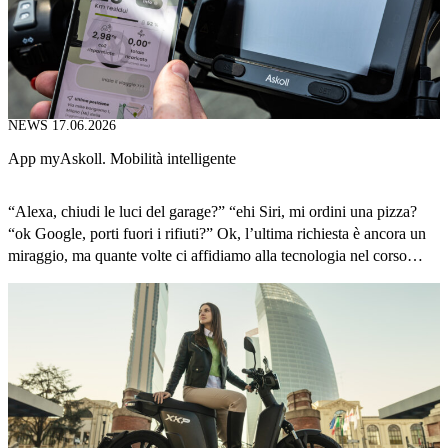
NEWS
17.06.2026
App myAskoll. Mobilità intelligente
“Alexa, chiudi le luci del garage?” “ehi Siri, mi ordini una pizza?
“ok Google, porti fuori i rifiuti?” Ok, l’ultima richiesta è ancora un
miraggio, ma quante volte ci affidiamo alla tecnologia nel corso
della giornata? Se ci pensate, ormai c’è un app per ogni cosa: per
vedere che tempo farà nel weekend, per ricordarti […]