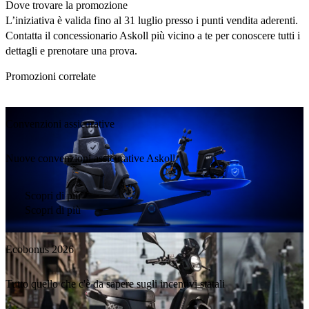
Dove trovare la promozione
L’iniziativa è valida fino al
31 luglio
presso i punti vendita aderenti.
Contatta il concessionario Askoll più vicino a te per conoscere tutti i
dettagli e prenotare una prova.
Promozioni correlate
Convenzioni assicurative
Nuove convenzioni assicurative Askoll
Scopri di più
Scopri di più
Ecobonus 2026
Tutto quello che c'è da sapere sugli incentivi statali