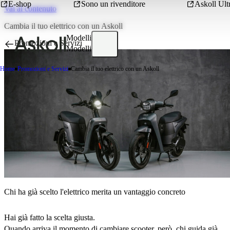
E-shop
Sono un rivenditore
Askoll Ult
Vai al contenuto
Cambia il tuo elettrico con un Askoll
Modelli
Promozioni e Servizi
Modelli
Home
Promozioni e Servizi
Cambia il tuo elettrico con un Askoll
Chi ha già scelto l'elettrico merita un vantaggio concreto
Hai già fatto la scelta giusta.
Quando arriva il momento di cambiare scooter, però, chi guida già