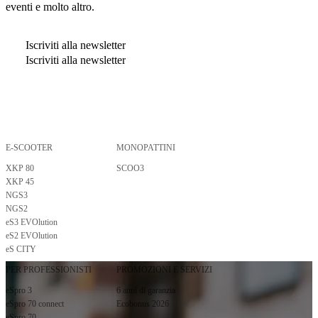
eventi e molto altro.
Iscriviti alla newsletter
Iscriviti alla newsletter
E-SCOOTER
MONOPATTINI
Premendo invio, confermo di aver letto e compreso l'
informativa privacy
.
XKP 80
SCOO3
Iscriviti alla newsletter
XKP 45
Iscriviti alla newsletter
NGS3
NGS2
eS3 EVOlution
eS2 EVOlution
eS CITY
PER PROFESSIONISTI
PROMOZIONI E SERVIZI
eSpro 3
6 anni di garanzia
eSpro 70 connect
Ecobonus 2026
eSpro 70