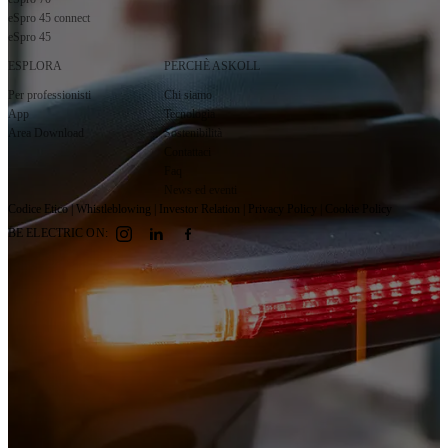
eSpro 45 connect
eSpro 45
ESPLORA
PERCHÈ ASKOLL
Per professionisti
Chi siamo
App
Tecnologia
Area Download
Sostenibilità
Contattaci
Faq
News ed eventi
Codice Etico
|
Whistleblowing
|
Investor Relation
|
Privacy Policy
|
Cookie Policy
BE ELECTRIC ON: