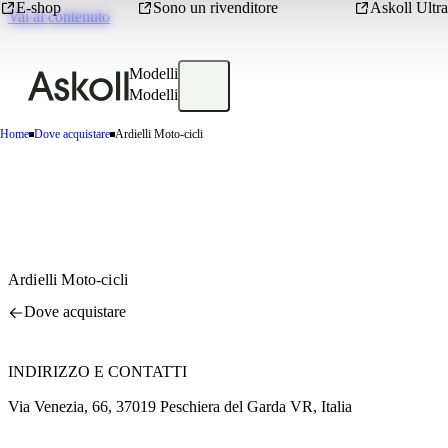
E-shop
Sono un rivenditore
Askoll Ultra
Vai al contenuto
Modelli
Modelli
Home
Dove acquistare
Ardielli Moto-cicli
Ardielli Moto-cicli
Dove acquistare
INDIRIZZO E CONTATTI
Via Venezia, 66, 37019 Peschiera del Garda VR, Italia