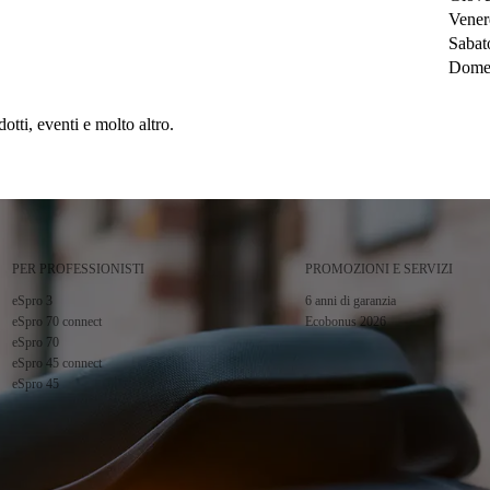
Vener
Sabat
Dome
tti, eventi e molto altro.
PER PROFESSIONISTI
PROMOZIONI E SERVIZI
eSpro 3
6 anni di garanzia
eSpro 70 connect
Ecobonus 2026
eSpro 70
eSpro 45 connect
eSpro 45