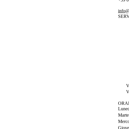
info@
SERV
V
V
ORA
Luned
Marte
Merco
Giove