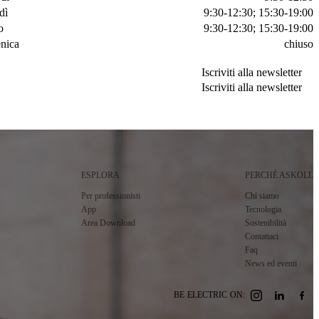
dì
9:30-12:30; 15:30-19:00
o
9:30-12:30; 15:30-19:00
nica
chiuso
Iscriviti alla newsletter
Iscriviti alla newsletter
Iscriviti alla newsletter
Iscriviti alla newsletter
ESPLORA
PERCHÈ ASKOLL
Per professionisti
Chi siamo
App
Tecnologia
Area Download
Sostenibilità
Contattaci
Faq
News ed eventi
BE ELECTRIC ON: