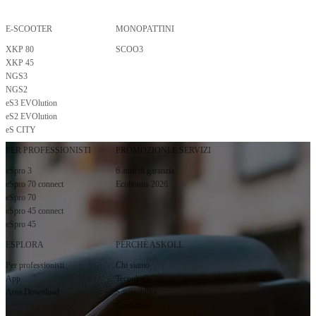
E-SCOOTER
MONOPATTINI
Premendo invio, confermo di aver letto e compreso l'
informativa privacy
.
XKP 80
SCOO3
Iscriviti alla newsletter
XKP 45
Iscriviti alla newsletter
NGS3
NGS2
eS3 EVOlution
eS2 EVOlution
eS CITY
PER PROFESSIONISTI
PROMOZIONI E SERVIZI
eSpro 3
6 anni di garanzia
eSpro 70 connect
Ecobonus 2026
eSpro 70
eSpro 45 connect
eSpro 45
ESPLORA
PERCHÈ ASKOLL
Per professionisti
Chi siamo
App
Tecnologia
Area Download
Sostenibilità
Contattaci