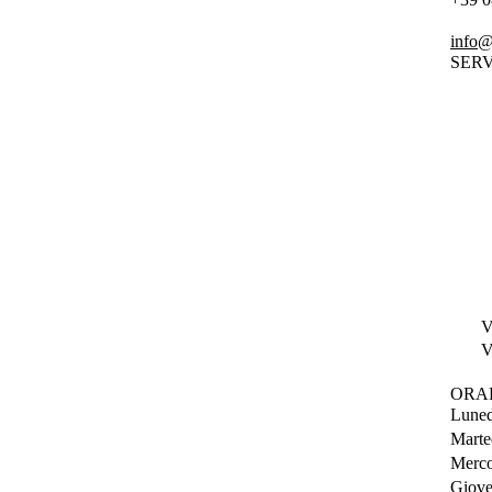
info@
SERV
V
V
ORA
Luned
Marte
Merco
Giove