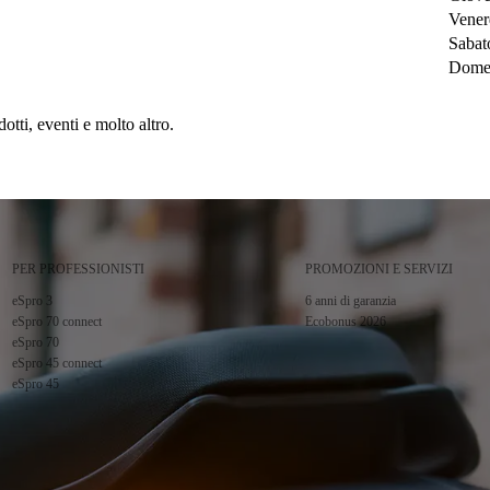
Vener
Sabat
Dome
tti, eventi e molto altro.
PER PROFESSIONISTI
PROMOZIONI E SERVIZI
eSpro 3
6 anni di garanzia
eSpro 70 connect
Ecobonus 2026
eSpro 70
eSpro 45 connect
eSpro 45