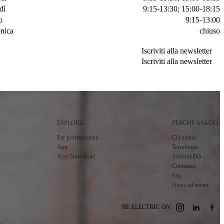
dì
9:15-13:30; 15:00-18:15
o
9:15-13:00
nica
chiuso
Iscriviti alla newsletter
Iscriviti alla newsletter
Iscriviti alla newsletter
Iscriviti alla newsletter
ESPLORA
PERCHÈ ASKOLL
Per professionisti
Chi siamo
App
Tecnologia
Area Download
Sostenibilità
Contattaci
Faq
News ed eventi
BE ELECTRIC ON: