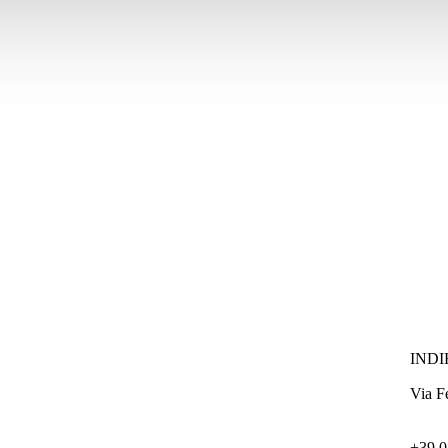
INDI
Via F
+39 0