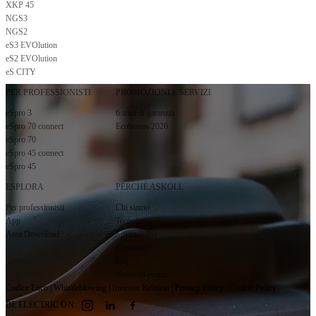
XKP 45
Iscriviti alla newsletter
NGS3
NGS2
eS3 EVOlution
eS2 EVOlution
eS CITY
PER PROFESSIONISTI
PROMOZIONI E SERVIZI
eSpro 3
6 anni di garanzia
eSpro 70 connect
Ecobonus 2026
eSpro 70
eSpro 45 connect
eSpro 45
ESPLORA
PERCHÈ ASKOLL
Per professionisti
Chi siamo
App
Tecnologia
Area Download
Sostenibilità
Contattaci
Faq
News ed eventi
Codice Etico
|
Whistleblowing
|
Investor Relation
|
Privacy Policy
|
Cookie Policy
BE ELECTRIC ON: