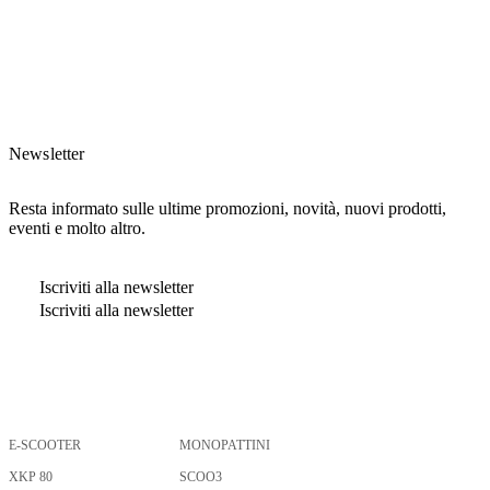
Newsletter
Resta informato sulle ultime promozioni, novità, nuovi prodotti,
eventi e molto altro.
Iscriviti alla newsletter
Iscriviti alla newsletter
E-SCOOTER
MONOPATTINI
Premendo invio, confermo di aver letto e compreso l'
informativa privacy
.
XKP 80
SCOO3
Iscriviti alla newsletter