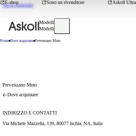
E-shop
Sono un rivenditore
Askoll Ultra
Vai al contenuto
Modelli
Modelli
Home
Dove acquistare
Prevenzano Moto
Prevenzano Moto
Dove acquistare
INDIRIZZO E CONTATTI
Via Michele Mazzella, 139, 80077 Ischia, NA, Italia