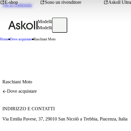
E-shop
Sono un rivenditore
Askoll Ultra
Vai al contenuto
Modelli
Modelli
Home
Dove acquistare
Raschiani Moto
Raschiani Moto
Dove acquistare
INDIRIZZO E CONTATTI
Via Emilia Pavese, 37, 29010 San Nicolò a Trebbia, Piacenza, Italia