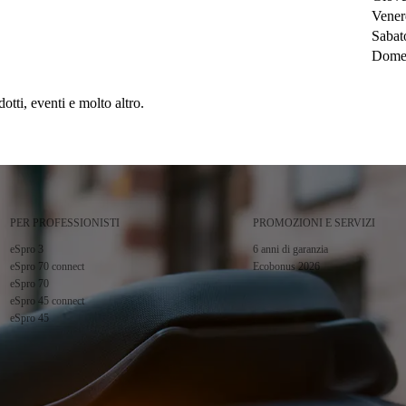
Vener
Sabat
Dome
tti, eventi e molto altro.
PER PROFESSIONISTI
PROMOZIONI E SERVIZI
eSpro 3
6 anni di garanzia
eSpro 70 connect
Ecobonus 2026
eSpro 70
eSpro 45 connect
eSpro 45