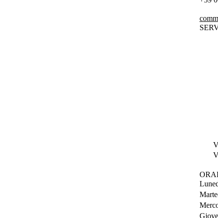
comme
SERV
V
V
ORA
Luned
Marte
Merco
Giove