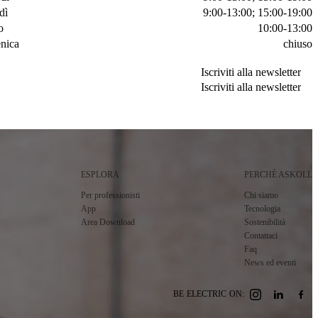
dì
9:00-13:00; 15:00-19:00
o
10:00-13:00
nica
chiuso
Iscriviti alla newsletter
Iscriviti alla newsletter
Iscriviti alla newsletter
Iscriviti alla newsletter
ESPLORA
PERCHÈ ASKOLL
Per professionisti
Chi siamo
App
Tecnologia
Area Download
Sostenibilità
Contattaci
Faq
News ed eventi
BE ELECTRIC ON: