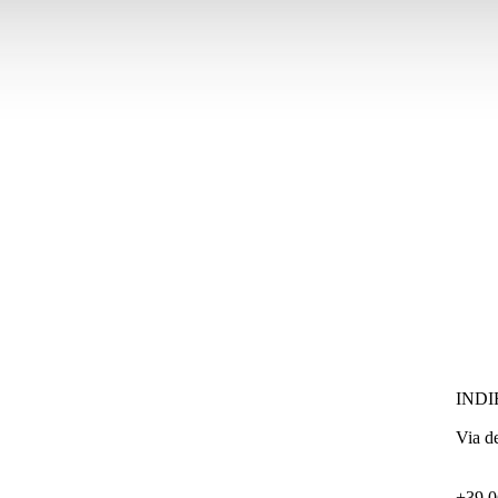
INDI
Via d
+39 0